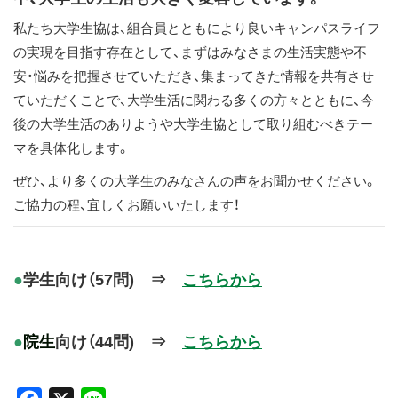
ス
私たち大学生協は、組合員とともにより良いキャンパスライフ
キ
の実現を目指す存在として、まずはみなさまの生活実態や不
ッ
安・悩みを把握させていただき、集まってきた情報を共有させ
プ
ていただくことで、大学生活に関わる多くの方々とともに、今
後の大学生活のありようや大学生協として取り組むべきテー
マを具体化します。
ぜひ、より多くの大学生のみなさんの声をお聞かせください。
ご協力の程、宜しくお願いいたします！
●
学生向け（57問) ⇒
こちらから
●
院生
向け（44問) ⇒
こちらから