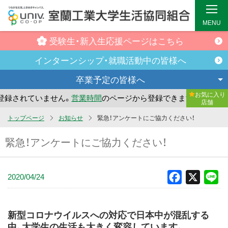
MENU
受験生・新入生
応援ページはこちら
インターンシップ・
就職活動中の皆様へ
卒業予定の
皆様へ
お気に入り
録されていません。
営業時間
のページから登録できます。
ま
店舗
メ
トップページ
お知らせ
緊急！アンケートにご協力ください！
イ
緊急！アンケートにご協力ください！
ン
コ
ン
2020/04/24
Facebook
X
Li
テ
ン
ツ
新型コロナウイルスへの対応で日本中が混乱する
へ
中、大学生の生活も大きく変容しています。