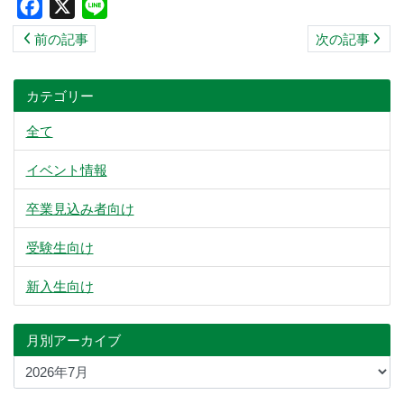
Facebook
X
Line
ス
前の記事
次の記事
キ
ッ
プ
カテゴリー
全て
イベント情報
卒業見込み者向け
受験生向け
新入生向け
月別アーカイブ