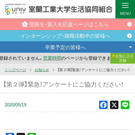
MENU
受験生・新入生
応援ページはこちら
インターンシップ・
就職活動中の皆様へ
卒業予定の
皆様へ
お気に入り
録されていません。
営業時間
のページから登録できます。
ま
店舗
メ
トップページ
お知らせ
【第２弾】緊急！アンケートにご協力ください！
イ
【第２弾】緊急！アンケートにご協力ください！
ン
コ
ン
2020/05/19
Facebook
X
Li
テ
ン
ツ
へ