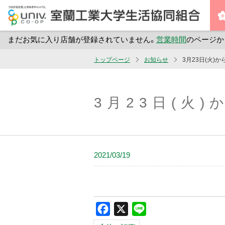
まだお気に入り店舗が登録されていません。
営業時間
のページか
メ
トップページ
お知らせ
3月23日(火)
イ
ン
コ
3月23日(火
ン
テ
ン
ツ
2021/03/19
へ
ス
キ
ッ
Facebook
X
Line
プ