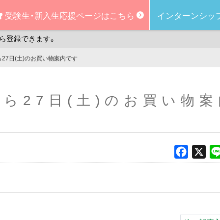
受験生・新入生
応援ページはこちら
インターンシッ
ら登録できます。
から27日(土)のお買い物案内です
)から27日(土)のお買い物
Faceboo
X