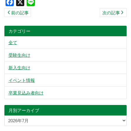
Facebook
X
Line
ス
前の記事
次の記事
キ
ッ
プ
カテゴリー
全て
受験生向け
新入生向け
イベント情報
卒業見込み者向け
月別アーカイブ