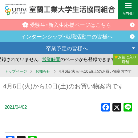
MENU
受験生・新入生
応援ページはこちら
インターンシップ・
就職活動中の皆様へ
卒業予定の
皆様へ
お気に入り
録されていません。
営業時間
のページから登録できます。
ま
店舗
メ
トップページ
お知らせ
4月6日(火)から10日(土)のお買い物案内です
イ
4月6日(火)から10日(土)のお買い物案内です
ン
コ
ン
2021/04/02
Facebook
X
Li
テ
ン
ツ
へ