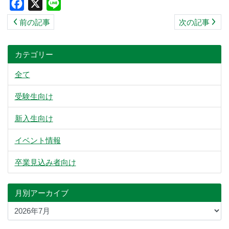
Facebook
X
Line
ス
前の記事
次の記事
キ
ッ
プ
カテゴリー
全て
受験生向け
新入生向け
イベント情報
卒業見込み者向け
月別アーカイブ