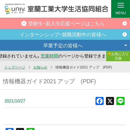
MENU
受験生・新入生
応援ページはこちら
インターンシップ・
就職活動中の皆様へ
卒業予定の
皆様へ
お気に入り
録されていません。
営業時間
のページから登録できます。
ま
店舗
メ
トップページ
お知らせ
情報機器ガイド2021 アップ (PDF)
イ
情報機器ガイド2021 アップ (PDF)
ン
コ
ン
2021/10/27
Facebook
X
Li
テ
ン
ツ
へ