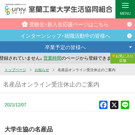
MENU
受験生・新入生
応援ページはこちら
インターンシップ・
就職活動中の皆様へ
卒業予定の
皆様へ
お気に入り
録されていません。
営業時間
のページから登録できます。
ま
店舗
メ
トップページ
お知らせ
名産品オンライン受注休止のご案内
イ
名産品オンライン受注休止のご案内
ン
コ
ン
2021/12/07
Facebook
X
Li
テ
ン
ツ
大学生協の名産品
へ