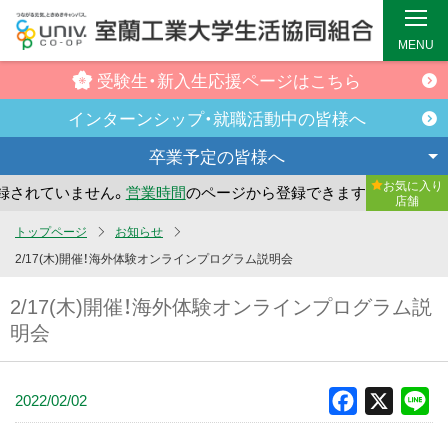
MENU
受験生・新入生
応援ページはこちら
インターンシップ・
就職活動中の皆様へ
卒業予定の
皆様へ
お気に入り
されていません。
営業時間
のページから登録できます。
まだ
店舗
メ
トップページ
お知らせ
イ
2/17(木)開催！海外体験オンラインプログラム説明会
ン
2/17(木)開催！海外体験オンラインプログラム説
コ
明会
ン
テ
ン
2022/02/02
Facebook
X
Li
ツ
へ