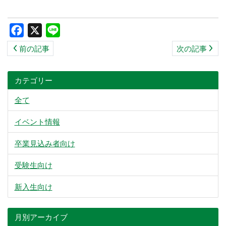
ス
キ
Facebook
X
Line
ッ
前の記事
次の記事
プ
カテゴリー
全て
イベント情報
卒業見込み者向け
受験生向け
新入生向け
月別アーカイブ