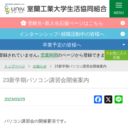
MENU
受験生・新入生
応援ページはこちら
インターンシップ・
就職活動中の皆様へ
卒業予定の
皆様へ
お気に入り
録されていません。
営業時間
のページから登録できます。
ま
店舗
メ
トップページ
お知らせ
23新学期パソコン講習会開催案内
イ
23新学期パソコン講習会開催案内
ン
コ
ン
2023/03/29
Facebook
X
Li
テ
ン
ツ
パソコン講習会の開催要項です。
へ