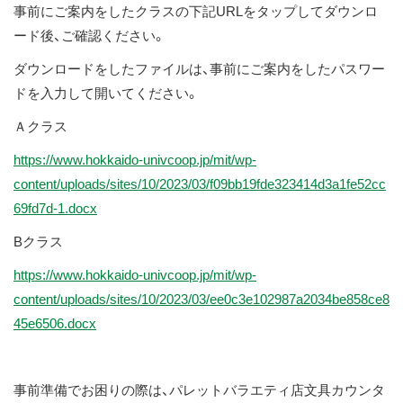
事前にご案内をしたクラスの下記URLをタップしてダウンロ
ス
ード後、ご確認ください。
キ
ッ
ダウンロードをしたファイルは、事前にご案内をしたパスワー
プ
ドを入力して開いてください。
Ａクラス
https://www.hokkaido-univcoop.jp/mit/wp-
content/uploads/sites/10/2023/03/f09bb19fde323414d3a1fe52cc
69fd7d-1.docx
Bクラス
https://www.hokkaido-univcoop.jp/mit/wp-
content/uploads/sites/10/2023/03/ee0c3e102987a2034be858ce8
45e6506.docx
事前準備でお困りの際は、パレットバラエティ店文具カウンタ