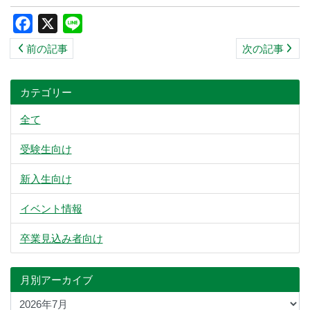
ス
Facebook
X
Line
キ
前の記事
次の記事
ッ
プ
カテゴリー
全て
受験生向け
新入生向け
イベント情報
卒業見込み者向け
月別アーカイブ