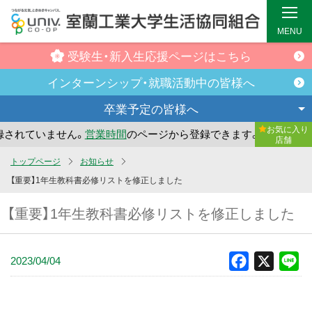
MENU
受験生・新入生
応援ページはこちら
インターンシップ・
就職活動中の皆様へ
卒業予定の
皆様へ
お気に入り
されていません。
営業時間
のページから登録できます。
まだ
店舗
メ
トップページ
お知らせ
イ
【重要】1年生教科書必修リストを修正しました
ン
【重要】1年生教科書必修リストを修正しました
コ
ン
テ
2023/04/04
Facebook
X
Li
ン
ツ
へ