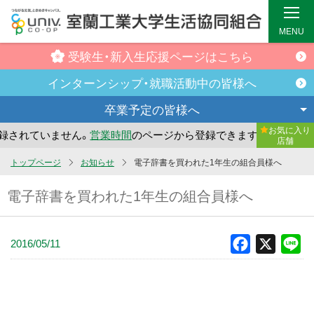
MENU
受験生・新入生
応援ページはこちら
インターンシップ・
就職活動中の皆様へ
卒業予定の
皆様へ
お気に入り
されていません。
営業時間
のページから登録できます。
まだ
店舗
メ
トップページ
お知らせ
電子辞書を買われた1年生の組合員様へ
イ
電子辞書を買われた1年生の組合員様へ
ン
コ
ン
2016/05/11
Facebook
X
Li
テ
ン
ツ
へ