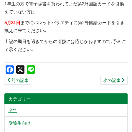
1年生の方で電子辞書を買われてまだ第2外国語カードを引換
ス
えていない方は
キ
ッ
5月31日
までにパレットバラエティに第2外国語カードを引き
プ
換えに来てください。
上記の期日を過ぎてからの引換には応じかねますので、予めご
了承ください。
Facebook
X
Line
前の記事
次の記事
カテゴリー
全て
受験生向け