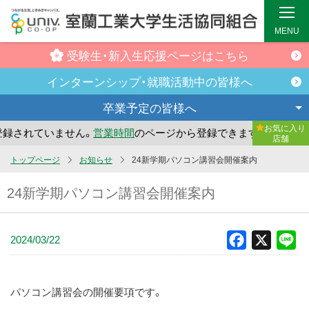
MENU
受験生・新入生
応援ページはこちら
インターンシップ・
就職活動中の皆様へ
卒業予定の
皆様へ
お気に入り
されていません。
営業時間
のページから登録できます。
まだ
店舗
メ
トップページ
お知らせ
24新学期パソコン講習会開催案内
イ
24新学期パソコン講習会開催案内
ン
コ
ン
2024/03/22
Facebook
X
Li
テ
ン
ツ
パソコン講習会の開催要項です。
へ