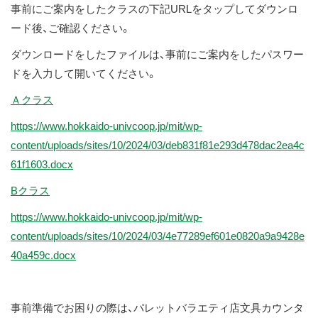
事前にご案内をしたクラスの下記URLをタップしてダウンロ
ス
ード後、ご確認ください。
キ
ッ
ダウンロードをしたファイルは、事前にご案内をしたパスワー
プ
ドを入力して開いてください。
Ａクラス
https://www.hokkaido-univcoop.jp/mit/wp-
content/uploads/sites/10/2024/03/deb831f81e293d478dac2ea4c
61f1603.docx
Bクラス
https://www.hokkaido-univcoop.jp/mit/wp-
content/uploads/sites/10/2024/03/4e77289ef601e0820a9a9428e
40a459c.docx
事前準備でお困りの際は、パレットバラエティ店文具カウンタ