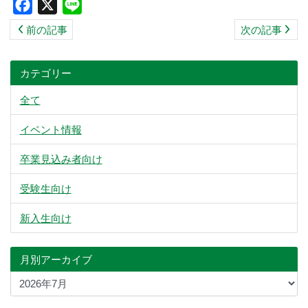
Facebook
X
Line
ス
前の記事
次の記事
キ
ッ
プ
カテゴリー
全て
イベント情報
卒業見込み者向け
受験生向け
新入生向け
月別アーカイブ