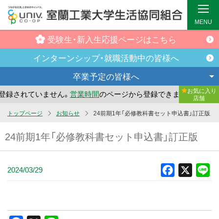
MENU
受験生・新入生
応援ページはこちら
インターンシップ・
就職活動中の皆様へ
卒業予定の
皆様へ
お気に入り
録されていません。
営業時間
のページから登録できます。
ま
店舗
メ
トップページ
お知らせ
24前期1年「必修教科書セット申込書」訂正版
イ
24前期1年「必修教科書セット申込書」訂正版
ン
コ
ン
2024/03/29
Facebook
X
Li
テ
ン
ツ
へ