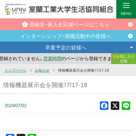
MENU
受験生・新入生
応援ページはこちら
インターンシップ・
就職活動中の皆様へ
卒業予定の
皆様へ
お気に入り
録されていません。
営業時間
のページから登録できます。
ま
店舗
メ
トップページ
お知らせ
情報機器展示会を開催！7/17-19
イ
情報機器展示会を開催！7/17-19
ン
コ
ン
2024/07/02
Facebook
X
Li
テ
ン
ツ
へ