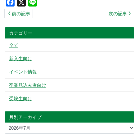
Facebook
X
Line
ス
前の記事
次の記事
キ
ッ
プ
カテゴリー
全て
新入生向け
イベント情報
卒業見込み者向け
受験生向け
月別アーカイブ