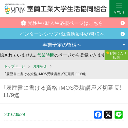
MENU
受験生・新入生
応援ページはこちら
インターンシップ・
就職活動中の皆様へ
卒業予定の
皆様へ
お気に入り
されていません。
営業時間
のページから登録できます。
まだ
店舗
メ
トップページ
お知らせ
イ
「履歴書に書ける資格」MOS受験講座〆切延長！11/9迄
ン
「履歴書に書ける資格」MOS受験講座〆切延長！
コ
11/9迄
ン
テ
ン
2016/09/29
Facebook
X
Li
ツ
へ