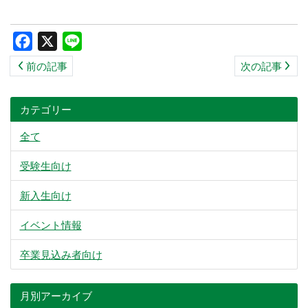
ス
キ
Facebook
X
Line
ッ
前の記事
次の記事
プ
カテゴリー
全て
受験生向け
新入生向け
イベント情報
卒業見込み者向け
月別アーカイブ