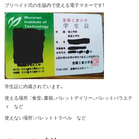
プリペイド式の生協内で使える電子マネーです！
ス
キ
ッ
プ
学生証に内蔵されています。
使える場所 ：食堂、書籍、パレットデイリー、パレットバラエテ
ィ など
使えない場所：パレットトラベル など