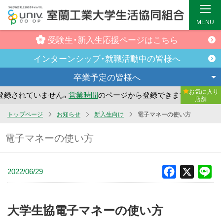
MENU
受験生・新入生
応援ページはこちら
インターンシップ・
就職活動中の皆様へ
卒業予定の
皆様へ
お気に入り
録されていません。
営業時間
のページから登録できます。
ま
店舗
メ
トップページ
お知らせ
新入生向け
電子マネーの使い方
イ
電子マネーの使い方
ン
コ
ン
2022/06/29
Facebook
X
Li
テ
ン
ツ
大学生協電子マネーの使い方
へ