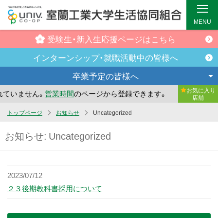
MENU
受験生・新入生
応援ページはこちら
インターンシップ・
就職活動中の皆様へ
卒業予定の
皆様へ
お気に入り
ていません。
営業時間
のページから登録できます。
まだお気
店舗
メ
トップページ
お知らせ
Uncategorized
イ
お知らせ:
Uncategorized
ン
コ
ン
テ
2023/07/12
ン
２３後期教科書採用について
ツ
へ