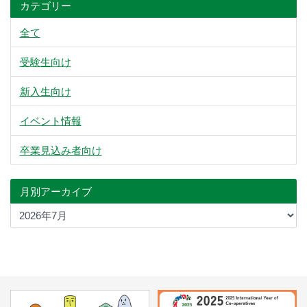
カテゴリー
ス
キ
全て
ッ
受験生向け
プ
新入生向け
イベント情報
卒業見込み者向け
月別アーカイブ