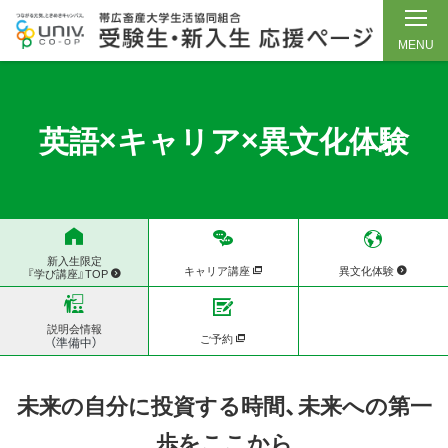
MENU
メ
イ
ン
英語×キャリア×異文化体験
コ
ン
テ
ン
ツ
新入生限定
キャリア講座
異文化体験
『学び講座』TOP
へ
ス
説明会情報
ご予約
キ
（準備中）
ッ
プ
未来の自分に投資する時間、未来への第一
歩をここから