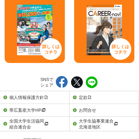
詳しくは
詳しくは
コチラ
コチラ
SNSで
シェア
個人情報保護方針
定款
帯広畜産大学HP
お問合せ
全国大学生活協同
大学生協事業連合
組合連合会
北海道地区