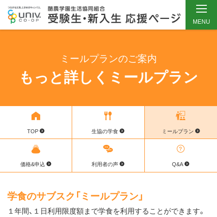
MENU
メ
イ
ミールプランのご案内
ン
もっと詳しくミールプラン
コ
ン
テ
ン
ツ
TOP
生協の学食
ミールプラン
へ
ス
価格&申込
利用者の声
Q&A
キ
ッ
プ
学食のサブスク「ミールプラン」
１年間、１日利用限度額まで学食を利用することができます。