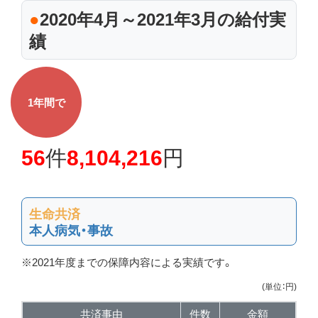
●
2020年4月～2021年3月の給付実
績
1年間で
56
件
8,104,216
円
生命共済
本人病気・事故
※2021年度までの保障内容による実績です。
(単位：円)
共済事由
件数
金額