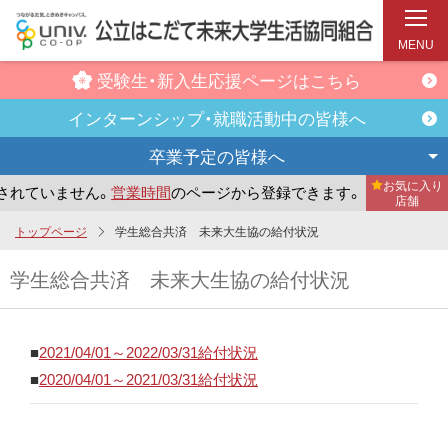
MENU
受験生・新入生
応援ページはこちら
インターンシップ・
就職活動中の皆様へ
卒業予定の
皆様へ
お気に入り
ていません。
営業時間
のページから登録できます。
まだお気
店舗
メ
トップページ
学生総合共済 未来大生協の給付状況
イ
学生総合共済 未来大生協の給付状況
ン
コ
ン
■
2021/04/01～2022/03/31給付状況
テ
■
2020/04/01～2021/03/31給付状況
ン
ツ
へ