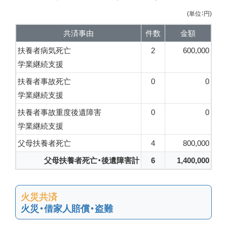
(単位：円)
共済事由
件数
金額
扶養者病気死亡
2
600,000
学業継続支援
扶養者事故死亡
0
0
学業継続支援
扶養者事故重度後遺障害
0
0
学業継続支援
父母扶養者死亡
4
800,000
父母扶養者死亡・後遺障害計
6
1,400,000
火災共済
火災・借家人賠償・盗難