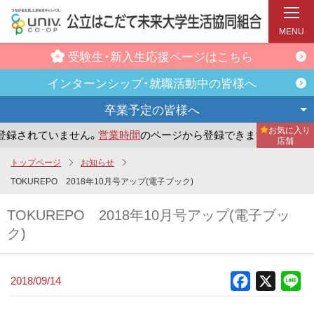
MENU
受験生・新入生
応援ページはこちら
インターンシップ・
就職活動中の皆様へ
卒業予定の
皆様へ
お気に入り
録されていません。
営業時間
のページから登録できます。
ま
店舗
メ
トップページ
お知らせ
イ
TOKUREPO 2018年10月号アップ(電子ブック)
ン
TOKUREPO 2018年10月号アップ(電子ブッ
コ
ク)
ン
テ
ン
2018/09/14
Facebook
X
Li
ツ
へ