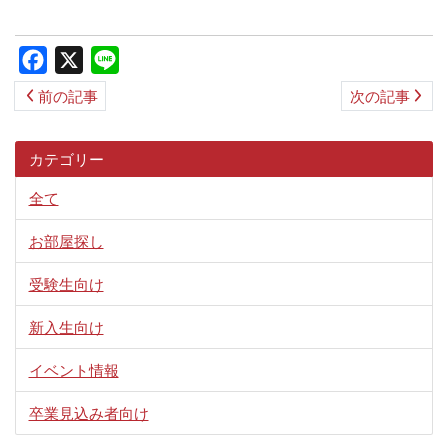
ス
キ
Facebook
X
Line
ッ
前の記事
次の記事
プ
カテゴリー
全て
お部屋探し
受験生向け
新入生向け
イベント情報
卒業見込み者向け