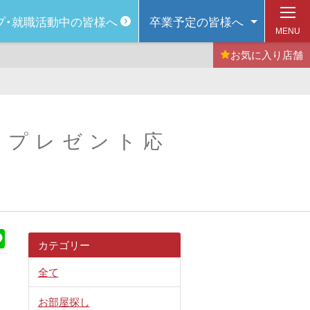
プ・
就職活動中の皆様へ
卒業予定の
皆様へ
MENU
お気に入り
店舗
号 プレゼント応
k
Line
カテゴリー
全て
お部屋探し