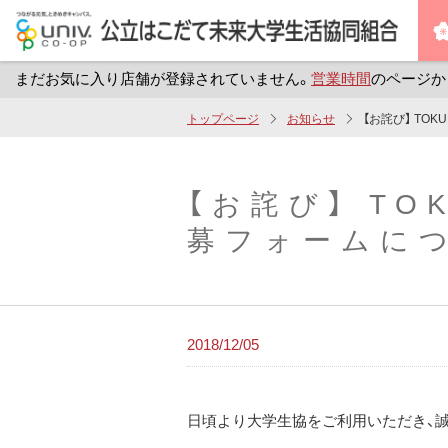
まだお気に入り店舗が登録されていません。
営業時間
のページか
メ
トップページ
お知らせ
【お詫び】 TO
イ
ン
コ
【お詫び】 TO
ン
募フォームに
テ
ン
ツ
へ
2018/12/05
ス
キ
ッ
日頃より大学生協をご利用いただき、
プ