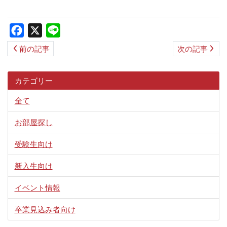
ス
キ
Facebook
X
Line
ッ
前の記事
次の記事
プ
カテゴリー
全て
お部屋探し
受験生向け
新入生向け
イベント情報
卒業見込み者向け