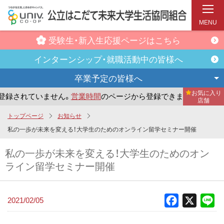
MENU
受験生・新入生
応援ページはこちら
インターンシップ・
就職活動中の皆様へ
卒業予定の
皆様へ
お気に入り
録されていません。
営業時間
のページから登録できます。
ま
店舗
メ
トップページ
お知らせ
イ
私の一歩が未来を変える！大学生のためのオンライン留学セミナー開催
ン
私の一歩が未来を変える！大学生のためのオン
コ
ライン留学セミナー開催
ン
テ
ン
2021/02/05
Facebook
X
Li
ツ
へ