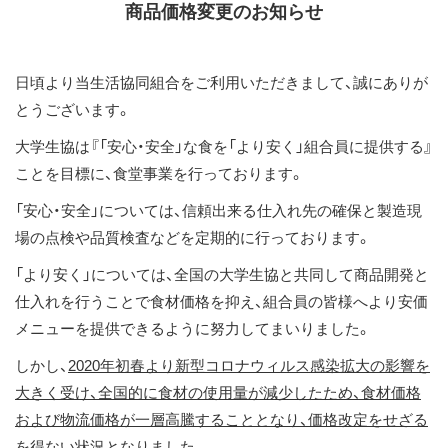
商品価格変更のお知らせ
ス
キ
ッ
日頃より当生活協同組合をご利用いただきまして、誠にありが
プ
とうございます。
大学生協は『「安心・安全」な食を「より安く」組合員に提供する』
ことを目標に、食堂事業を行っております。
「安心・安全」については、信頼出来る仕入れ先の確保と製造現
場の点検や品質検査などを定期的に行っております。
「より安く」については、全国の大学生協と共同して商品開発と
仕入れを行うことで食材価格を抑え、組合員の皆様へより安価
メニューを提供できるように努力してまいりました。
しかし、
2020年初春より新型コロナウィルス感染拡大の影響を
大きく受け、全国的に食材の使用量が減少したため、食材価格
および物流価格が一層高騰することとなり、価格改定をせざる
を得ない状況となりました。