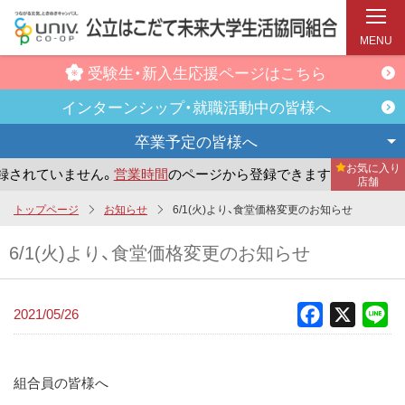
MENU
受験生・新入生
応援ページはこちら
インターンシップ・
就職活動中の皆様へ
卒業予定の
皆様へ
お気に入り
れていません。
営業時間
のページから登録できます。
まだ
店舗
メ
トップページ
お知らせ
6/1(火)より、食堂価格変更のお知らせ
イ
6/1(火)より、食堂価格変更のお知らせ
ン
コ
ン
2021/05/26
Facebook
X
Li
テ
ン
ツ
組合員の皆様へ
へ