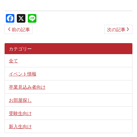
ス
キ
Facebook
X
Line
ッ
前の記事
次の記事
プ
カテゴリー
全て
イベント情報
卒業見込み者向け
お部屋探し
受験生向け
新入生向け