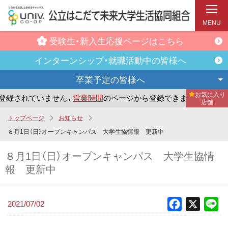
MENU
受験生・新入生
応援ページはこちら
インターンシップ・
就職活動中の皆様へ
卒業予定の
皆様へ
お気に入り
録されていません。
営業時間
のページから登録できます。
ま
店舗
メ
トップページ
お知らせ
イ
８月1日（日）オープンキャンパス 大学生協情報 更新中
ン
８月1日（日）オープンキャンパス 大学生協情
コ
報 更新中
ン
テ
ン
2021/07/02
Facebook
X
Li
ツ
へ