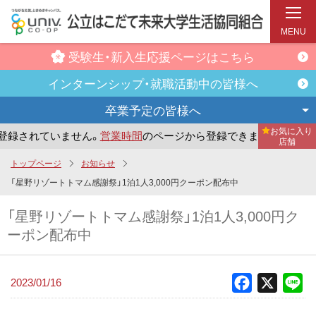
MENU
受験生・新入生
応援ページはこちら
インターンシップ・
就職活動中の皆様へ
卒業予定の
皆様へ
お気に入り
録されていません。
営業時間
のページから登録できます。
ま
店舗
メ
トップページ
お知らせ
イ
「星野リゾートトマム感謝祭」1泊1人3,000円クーポン配布中
ン
「星野リゾートトマム感謝祭」1泊1人3,000円ク
コ
ーポン配布中
ン
テ
ン
2023/01/16
Facebook
X
Li
ツ
へ