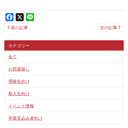
ス
キ
Facebook
X
Line
ッ
前の記事
次の記事
プ
カテゴリー
全て
お部屋探し
受験生向け
新入生向け
イベント情報
卒業見込み者向け