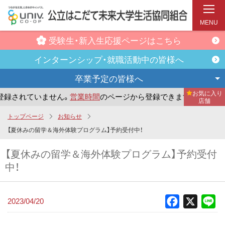
MENU
受験生・新入生
応援ページはこちら
インターンシップ・
就職活動中の皆様へ
卒業予定の
皆様へ
お気に入り
録されていません。
営業時間
のページから登録できます。
ま
店舗
メ
トップページ
お知らせ
イ
【夏休みの留学＆海外体験プログラム】予約受付中！
ン
【夏休みの留学＆海外体験プログラム】予約受付
コ
中！
ン
テ
ン
2023/04/20
Facebook
X
Li
ツ
へ