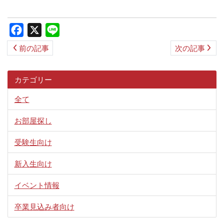
ス
キ
Facebook
X
Line
ッ
前の記事
次の記事
プ
カテゴリー
全て
お部屋探し
受験生向け
新入生向け
イベント情報
卒業見込み者向け