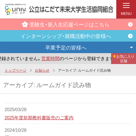
MENU
受験生・新入生
応援ページはこちら
インターンシップ・
就職活動中の皆様へ
卒業予定の
皆様へ
お気に入り
されていません。
営業時間
のページから登録できます。
まだ
店舗
メ
トップページ
お知らせ
アーカイブ:
ルームガイド読み物
イ
アーカイブ:
ルームガイド読み物
ン
コ
ン
テ
2025/03/28
ン
2025年度前期教科書販売のご案内
ツ
2024/10/28
へ