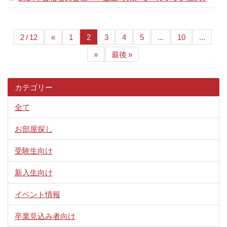
2 / 12
«
1
2
3
4
5
...
10
...
»
最後 »
カテゴリー
全て
お部屋探し
受験生向け
新入生向け
イベント情報
卒業見込み者向け