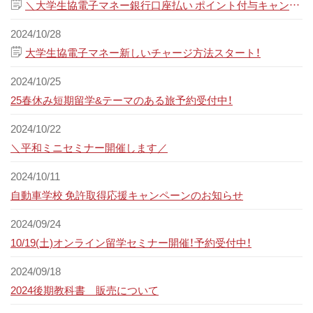
＼大学生協電子マネー銀行口座払い ポイント付与キャンペーン／
ス
キ
2024/10/28
ッ
大学生協電子マネー新しいチャージ方法スタート！
プ
2024/10/25
25春休み短期留学&テーマのある旅予約受付中！
2024/10/22
＼平和ミニセミナー開催します／
2024/10/11
自動車学校 免許取得応援キャンペーンのお知らせ
2024/09/24
10/19(土)オンライン留学セミナー開催！予約受付中！
2024/09/18
2024後期教科書 販売について