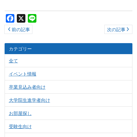
ス
キ
Facebook
X
Line
ッ
前の記事
次の記事
プ
カテゴリー
全て
イベント情報
卒業見込み者向け
大学院生進学者向け
お部屋探し
受験生向け