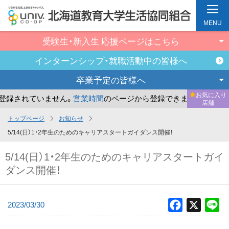
MENU
受験生・新入生
応援ページはこちら
インターンシップ・
就職活動中の皆様へ
卒業予定の
皆様へ
お気に入り
録されていません。
営業時間
のページから登録できます。
ま
店舗
メ
トップページ
お知らせ
イ
5/14(日）1・2年生のためのキャリアスタートガイダンス開催！
ン
5/14(日）1・2年生のためのキャリアスタートガイ
コ
ダンス開催！
ン
テ
ン
2023/03/30
Facebook
X
Li
ツ
へ