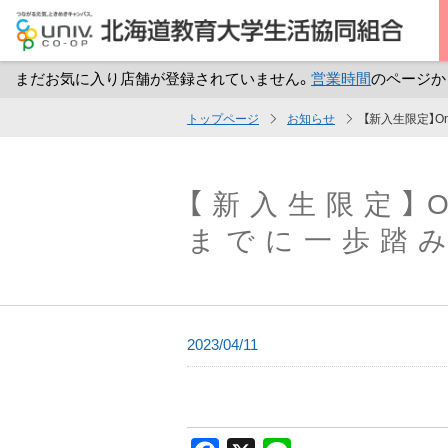
まだお気に入り店舗が登録されていません。
営業時間
のページか
メ
トップページ
お知らせ
【新入生限定】O
イ
ン
コ
【新入生限定】O
ン
までに一歩踏み
テ
ン
ツ
へ
2023/04/11
ス
キ
ッ
プ