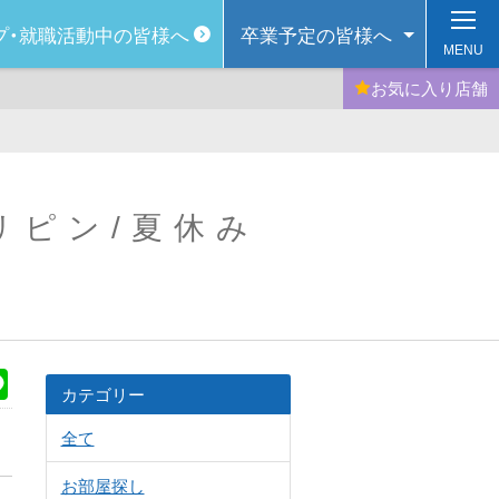
プ・
就職活動中の皆様へ
卒業予定の
皆様へ
MENU
お気に入り
店舗
ィリピン/夏休み
k
Line
カテゴリー
全て
お部屋探し