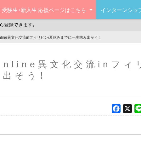
受験生・新入生
応援ページはこちら
インターンシッ
ら登録できます。
nline異文化交流inフィリピン/夏休みまでに一歩踏み出そう！
nline異文化交流inフ
出そう！
Faceboo
X