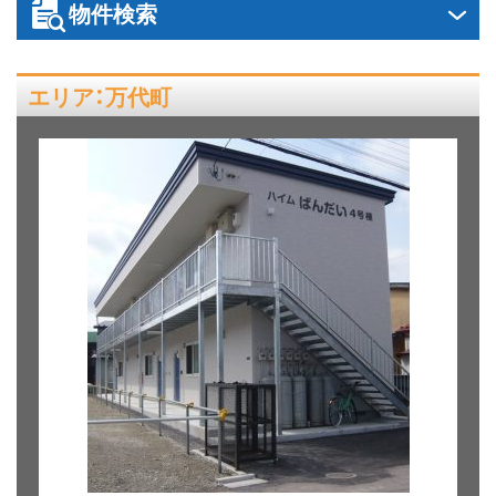
物件検索
ス
キ
ッ
エリア：万代町
プ