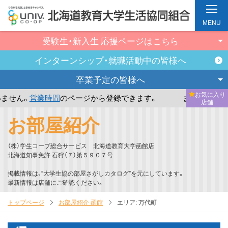
MENU
受験生・新入生
応援ページはこちら
インターンシップ・
就職活動中の皆様へ
卒業予定の
皆様へ
お気に入り
。
営業時間
のページから登録できます。
まだお気に入り店舗
店舗
メ
お部屋紹介
イ
ン
（株）学生コープ総合サービス 北海道教育大学函館店
コ
北海道知事免許 石狩（７）第５９０７号
ン
掲載情報は、”大学生協の部屋さがしカタログ”を元にしています。
テ
最新情報は店舗にご確認ください。
ン
トップページ
お部屋紹介 函館
エリア:
万代町
ツ
へ