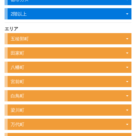
2階以上
エリア
五稜郭町
田家町
八幡町
宮前町
白鳥町
梁川町
万代町