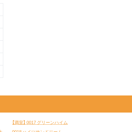
【満室】
0017 グリーンハイム
大
0018 ハイツサンドリーム