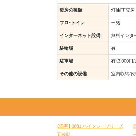
暖房の種類
灯油FF暖房
フロ・トイレ
一緒
インターネット設備
無料インタ
駐輪場
有
駐車場
有（3,000円/
その他の設備
室内収納/靴
【満室】
0001 ハイツシーブリーズ
五稜郭