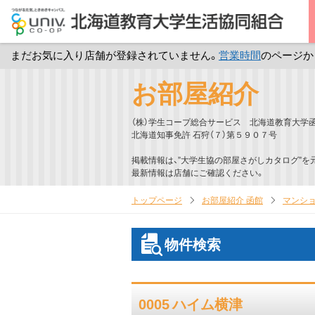
まだお気に入り店舗が登録されていません。
営業時間
のページか
メ
お部屋紹介
イ
ン
（株）学生コープ総合サービス 北海道教育大学
コ
北海道知事免許 石狩（７）第５９０７号
ン
掲載情報は、”大学生協の部屋さがしカタログ”を
テ
最新情報は店舗にご確認ください。
ン
トップページ
お部屋紹介 函館
マンショ
ツ
へ
物件検索
ス
キ
ッ
0005 ハイム横津
プ