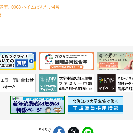
【満室】
0008 ハイムばんだい4号
棟
SNSで