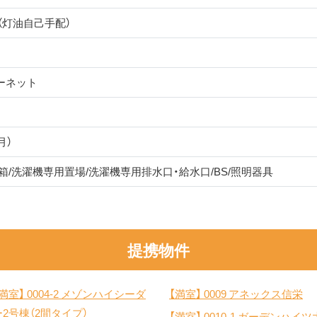
（灯油自己手配）
ーネット
月）
箱/洗濯機専用置場/洗濯機専用排水口・給水口/BS/照明器具
提携物件
【満室】
0004-2 メゾンハイシーダ
【満室】
0009 アネックス信栄
ー2号棟（2間タイプ）
【満室】
0010-1 ガーデンハイツ