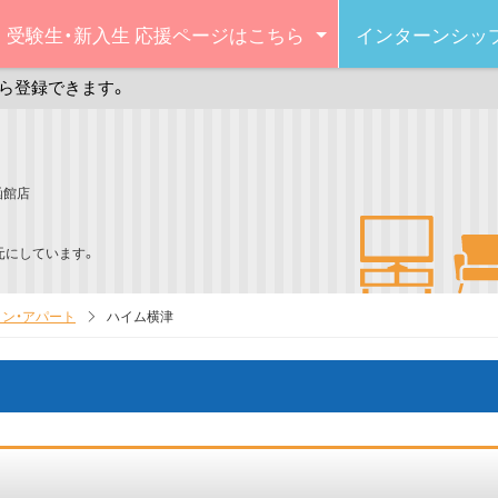
受験生・新入生
応援ページはこちら
インターンシッ
ら登録できます。
函館店
元にしています。
ン・アパート
ハイム横津