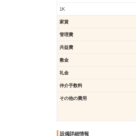
1K
家賃
管理費
共益費
敷金
礼金
仲介手数料
その他の費用
設備詳細情報