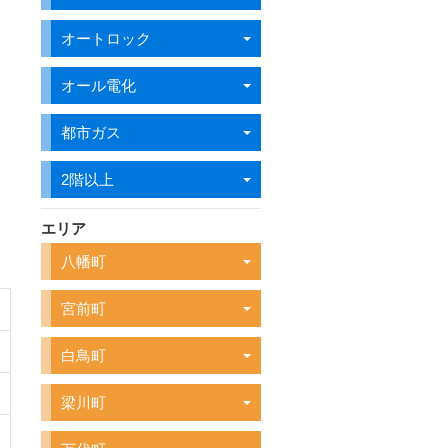
オートロック
オール電化
都市ガス
2階以上
エリア
八幡町
宮前町
白鳥町
梁川町