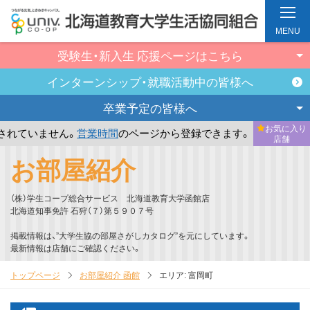
MENU
受験生・新入生
応援ページはこちら
インターンシップ・
就職活動中の皆様へ
卒業予定の
皆様へ
お気に入り
ていません。
営業時間
のページから登録できます。
まだお気
店舗
メ
お部屋紹介
イ
ン
（株）学生コープ総合サービス 北海道教育大学函館店
コ
北海道知事免許 石狩（７）第５９０７号
ン
掲載情報は、”大学生協の部屋さがしカタログ”を元にしています。
テ
最新情報は店舗にご確認ください。
ン
トップページ
お部屋紹介 函館
エリア:
富岡町
ツ
へ