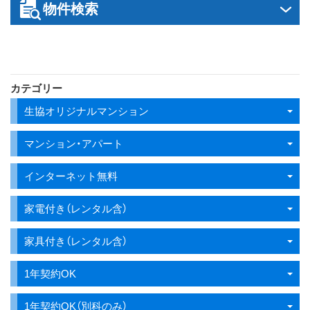
物件検索
ス
キ
ッ
プ
カテゴリー
生協オリジナルマンション
マンション・アパート
インターネット無料
家電付き（レンタル含）
家具付き（レンタル含）
1年契約OK
1年契約OK（別科のみ）