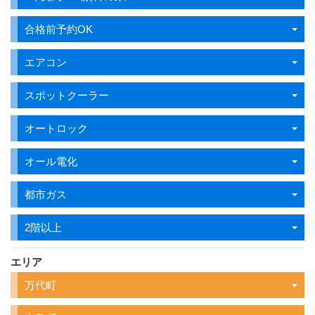
合格前予約OK
エアコン
スポットクーラー
オートロック
オール電化
都市ガス
2階以上
エリア
万代町