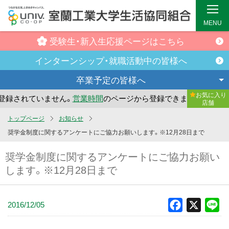
MENU
受験生・新入生
応援ページはこちら
インターンシップ・
就職活動中の皆様へ
卒業予定の
皆様へ
お気に入り
録されていません。
営業時間
のページから登録できます。
ま
店舗
メ
トップページ
お知らせ
イ
奨学金制度に関するアンケートにご協力お願いします。※12月28日まで
ン
奨学金制度に関するアンケートにご協力お願い
コ
します。※12月28日まで
ン
テ
ン
2016/12/05
Facebook
X
Li
ツ
へ