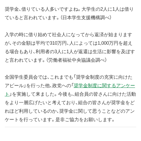
ス
奨学金、借りている人多いですよね。大学生の2人に1人は借り
キ
ていると言われています。（日本学生支援機構調べ）
ッ
プ
入学の時に借り始めて社会人になってから返済が始まります
が、その金額は平均で310万円、人によっては1,000万円を超え
る場合もあり、利用者の3人に1人が返還は生活に影響を及ぼす
と言われています。（労働者福祉中央協議会調べ）
全国学生委員会では、これまでも「奨学金制度の充実に向けた
アピール」を行った他、政党への「
奨学金制度に関するアンケー
ト
」を実施して来ました。今後も、組合員の皆さんに向けた活動
をより一層広げたいと考えており、組合の皆さんが奨学金をど
れほど利用しているのか、奨学金に関して思うことなどのアン
ケートを行っています。是非ご協力をお願いします。