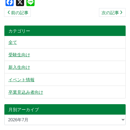
Facebook
X
Line
ス
前の記事
次の記事
キ
ッ
プ
カテゴリー
全て
受験生向け
新入生向け
イベント情報
卒業見込み者向け
月別アーカイブ