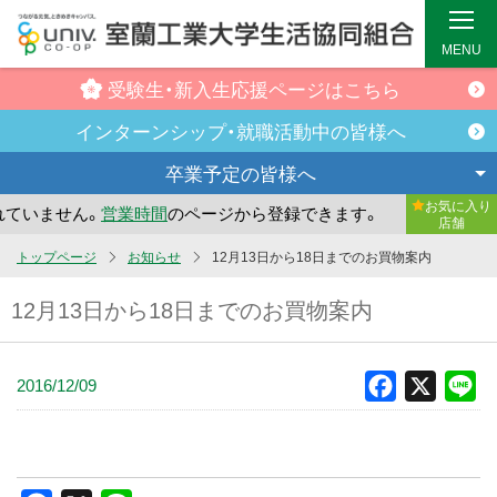
MENU
受験生・新入生
応援ページはこちら
インターンシップ・
就職活動中の皆様へ
卒業予定の
皆様へ
お気に入り
ていません。
営業時間
のページから登録できます。
まだお気
店舗
メ
トップページ
お知らせ
12月13日から18日までのお買物案内
イ
12月13日から18日までのお買物案内
ン
コ
ン
2016/12/09
Facebook
X
Li
テ
ン
ツ
へ