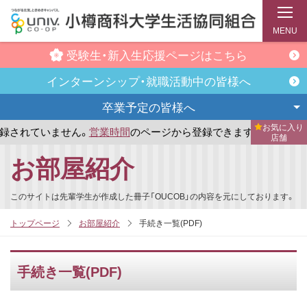
MENU
受験生・新入生
応援ページはこちら
インターンシップ・
就職活動中の皆様へ
卒業予定の
皆様へ
お気に入り
されていません。
営業時間
のページから登録できます。
まだ
店舗
メ
お部屋紹介
イ
ン
このサイトは先輩学生が作成した冊子「OUCOB」の内容を元にしております。
コ
トップページ
お部屋紹介
手続き一覧(PDF)
ン
テ
ン
手続き一覧(PDF)
ツ
へ