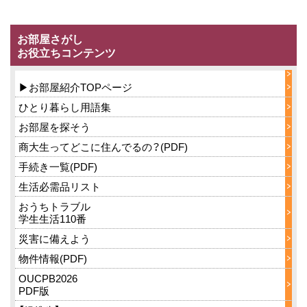
ス
キ
お部屋さがし
ッ
お役立ちコンテンツ
プ
▶お部屋紹介TOPページ
ひとり暮らし用語集
お部屋を探そう
商大生ってどこに住んでるの？(PDF)
手続き一覧(PDF)
生活必需品リスト
おうちトラブル
学生生活110番
災害に備えよう
物件情報(PDF)
OUCPB2026
PDF版