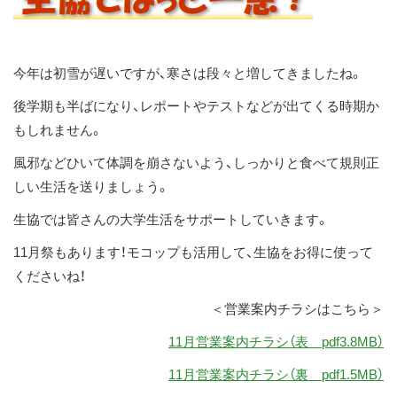
ス
キ
ッ
今年は初雪が遅いですが、寒さは段々と増してきましたね。
プ
後学期も半ばになり、レポートやテストなどが出てくる時期か
もしれません。
風邪などひいて体調を崩さないよう、しっかりと食べて規則正
しい生活を送りましょう。
生協では皆さんの大学生活をサポートしていきます。
11月祭もあります！モコップも活用して、生協をお得に使って
くださいね！
＜営業案内チラシはこちら＞
11月営業案内チラシ（表 pdf3.8MB）
11月営業案内チラシ（裏 pdf1.5MB）