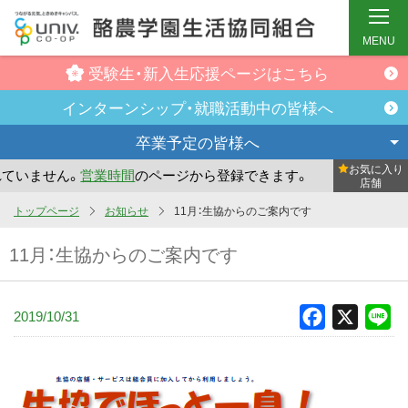
MENU
受験生・新入生
応援ページはこちら
インターンシップ・
就職活動中の皆様へ
卒業予定の
皆様へ
お気に入り
いません。
営業時間
のページから登録できます。
まだお気に
店舗
メ
トップページ
お知らせ
11月：生協からのご案内です
イ
11月：生協からのご案内です
ン
コ
ン
2019/10/31
Facebook
X
Li
テ
ン
ツ
へ