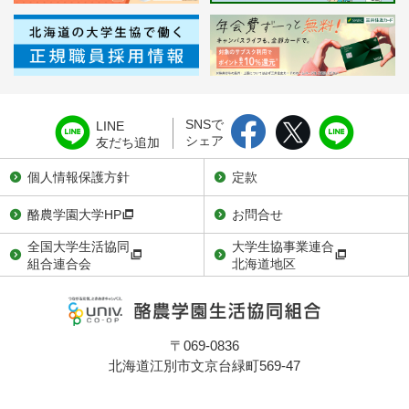
SNSで
LINE
シェア
友だち追加
個人情報保護方針
定款
酪農学園大学HP
お問合せ
全国大学生活協同
大学生協事業連合
組合連合会
北海道地区
〒069-0836
北海道江別市文京台緑町569-47
TEL：011-386-7281