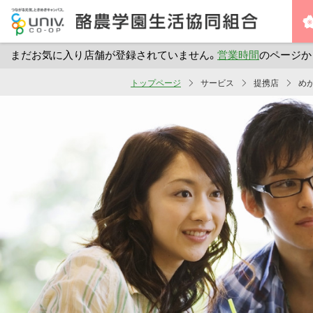
まだお気に入り店舗が登録されていません。
営業時間
のページか
メ
トップページ
サービス
提携店
め
イ
ン
コ
ン
テ
ン
ツ
へ
ス
キ
ッ
プ