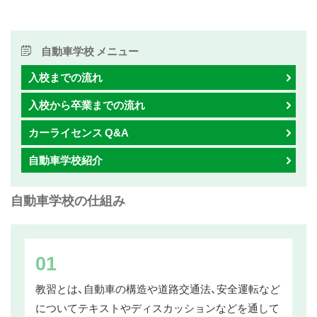
ス
キ
ッ
自動車学校 メニュー
プ
入校までの流れ
入校から卒業までの流れ
カーライセンス Q&A
自動車学校紹介
自動車学校の仕組み
01
教習とは、自動車の構造や道路交通法、安全運転など
についてテキストやディスカッションなどを通して