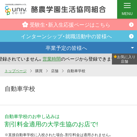
MENU
受験生・新入生
応援ページはこちら
インターンシップ・
就職活動中の皆様へ
卒業予定の
皆様へ
お気に入り
されていません。
営業時間
のページから登録できます。
まだ
店舗
メ
トップページ
購買
店舗
自動車学校
イ
ン
自動車学校
コ
ン
テ
自動車学校のお申し込みは
ン
割引料金適用の大学生協のお店で!
ツ
へ
※直接自動車学校に入校された場合、割引料金は適用されません。