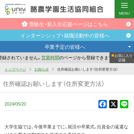
MENU
受験生・新入生
応援ページはこちら
インターンシップ・
就職活動中の皆様へ
卒業予定の
皆様へ
お気に入り
されていません。
営業時間
のページから登録できます。
まだ
店舗
メ
トップページ
お知らせ
住所確認お願いします（住所変更方法）
イ
住所確認お願いします（住所変更方法）
ン
コ
ン
2024/05/20
Facebook
X
Li
テ
ン
ツ
大学生協では、今後卒業までに、就活や卒業式、出資金の返還な
へ