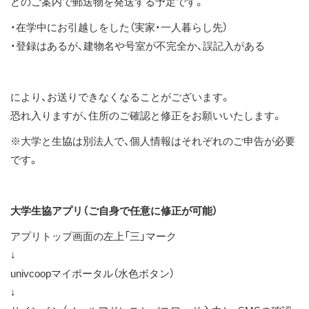
どのご案内で郵送物を発送する予定です。
ス
・在学中にお引越しをした（実家・一人暮らし先）
キ
・登録はあるが、建物名や号室が不完全か、誤記入がある
ッ
プ
により、お送りできなくなることがございます。
恐れ入りますが、住所のご確認と修正をお願いいたします。
※大学と生協は別法人で、個人情報はそれぞれのご申告が必要
です。
大学生協アプリ（ご自身で任意に修正が可能）
アプリトップ画面の左上「三」マーク
↓
univcoopマイポータル（水色ボタン）
↓