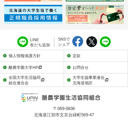
SNSで
LINE
シェア
友だち追加
個人情報保護方針
定款
酪農学園大学HP
お問合せ
全国大学生活協同
大学生協事業連合
組合連合会
北海道地区
〒069-0836
北海道江別市文京台緑町569-47
TEL：011-386-7281