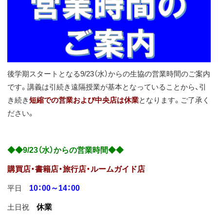
ス
キ
ッ
プ
後学期スタートとなる9/23（水）からの生協の営業時間のご案内
です。講義は引続き遠隔授業が基本となっていることから、引
き続き
短縮での営業および中央店は休業
となります。ご了承く
ださい。
◆◆9/23（水）からの営業時間◆◆
購買店・書籍店・旅行店・ルームガイド店
10：00～14：00
平日
休業
土日祝