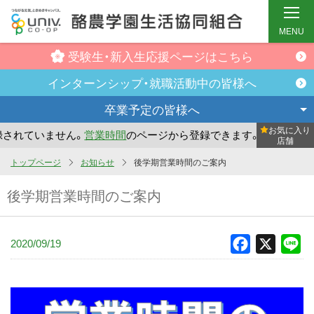
MENU
受験生・新入生
応援ページはこちら
インターンシップ・
就職活動中の皆様へ
卒業予定の
皆様へ
お気に入り
れていません。
営業時間
のページから登録できます。
まだお
店舗
メ
トップページ
お知らせ
後学期営業時間のご案内
イ
後学期営業時間のご案内
ン
コ
ン
2020/09/19
Facebook
X
Li
テ
ン
ツ
へ