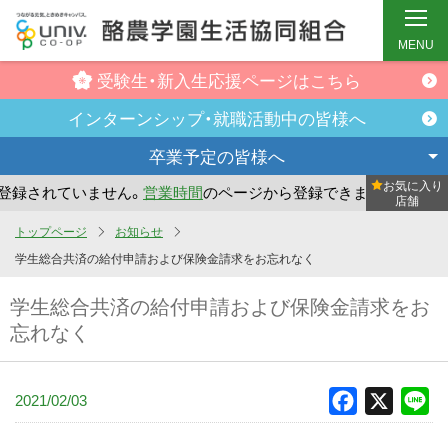
MENU
受験生・新入生
応援ページはこちら
インターンシップ・
就職活動中の皆様へ
卒業予定の
皆様へ
お気に入り
録されていません。
営業時間
のページから登録できます。
ま
店舗
メ
トップページ
お知らせ
イ
学生総合共済の給付申請および保険金請求をお忘れなく
ン
学生総合共済の給付申請および保険金請求をお
コ
忘れなく
ン
テ
ン
2021/02/03
Facebook
X
Li
ツ
へ