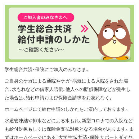
ス
キ
ッ
プ
学生総合共済・保険にご加入のみなさま。
ご自身のケガによる通院やケガ・病気による入院をされた場
合、水もれなどの借家人賠償、他人への賠償保障などが発生し
た場合は、給付申請および保険金請求をお忘れなく。
ホームページにて給付申請のしかたをご案内しております。
水道管凍結や排水などによる水もれ、新型コロナでの入院など
も給付対象もしくは保険金支払対象となる場合があります。ま
ずはホームページにある「大学生協 共済・保険 サポートダイヤ