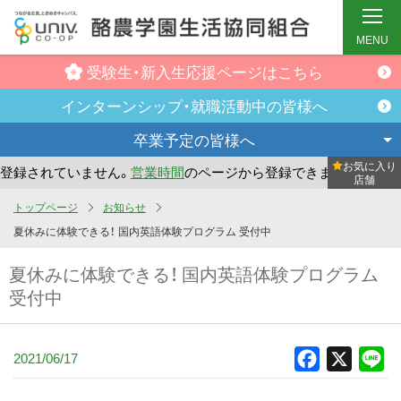
MENU
受験生・新入生
応援ページはこちら
インターンシップ・
就職活動中の皆様へ
卒業予定の
皆様へ
お気に入り
録されていません。
営業時間
のページから登録できます。
ま
店舗
メ
トップページ
お知らせ
イ
夏休みに体験できる！ 国内英語体験プログラム 受付中
ン
夏休みに体験できる！ 国内英語体験プログラム
コ
受付中
ン
テ
ン
2021/06/17
Facebook
X
Li
ツ
へ