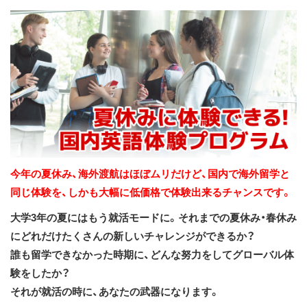
ス
キ
ッ
プ
今年の夏休み、海外渡航はほぼムリだけど、国内で海外留学と
同じ体験を、しかも大幅に低価格で体験出来るチャンスです。
大学3年の夏にはもう就活モードに。それまでの夏休み・春休み
にどれだけたくさんの新しいチャレンジができるか？
誰も留学できなかった時期に、どんな努力をしてグローバル体
験をしたか？
それが就活の時に、あなたの武器になります。