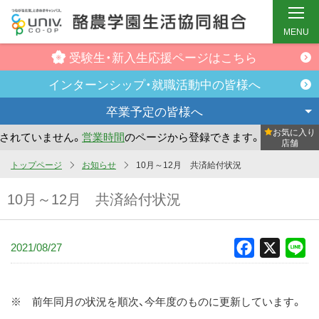
MENU
受験生・新入生
応援ページはこちら
インターンシップ・
就職活動中の皆様へ
卒業予定の
皆様へ
お気に入り
ていません。
営業時間
のページから登録できます。
まだお気
店舗
メ
トップページ
お知らせ
10月～12月 共済給付状況
イ
10月～12月 共済給付状況
ン
コ
ン
2021/08/27
Facebook
X
Li
テ
ン
ツ
※ 前年同月の状況を順次、今年度のものに更新しています。
へ