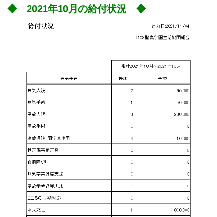
◆ 2021
年10月の給付状況 ◆
ス
キ
ッ
プ