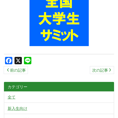
ス
キ
ッ
プ
Facebook
X
Line
前の記事
次の記事
カテゴリー
全て
新入生向け