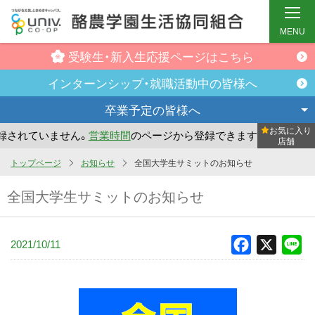
MENU
受験生・新入生
応援ページはこちら
インターンシップ・
就職活動中の皆様へ
卒業予定の
皆様へ
お気に入り
されていません。
営業時間
のページから登録できます。
まだ
店舗
メ
トップページ
お知らせ
全国大学生サミットのお知らせ
イ
全国大学生サミットのお知らせ
ン
コ
ン
2021/10/11
Facebook
X
Li
テ
ン
ツ
へ