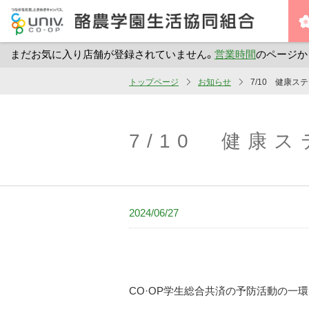
まだお気に入り店舗が登録されていません。
営業時間
のページか
メ
トップページ
お知らせ
7/10 健康ス
イ
ン
コ
7/10 健康
ン
テ
ン
ツ
2024/06/27
へ
ス
キ
ッ
CO·OP学生総合共済の予防活動の一
プ