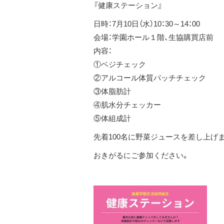
『健康ステーション』
日時：7月10日（水）10：30～14：00
会場：学園ホール１階、生協購買店前
内容：
①ベジチェック
②アルコール体質パッチチェック
③体脂肪計
④肌水分チェッカー
⑤体組成計
先着100名に野菜ジュースを差し上げ
おきがるにご参加ください。