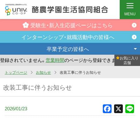
MENU
受験生・新入生
応援ページはこちら
インターンシップ・
就職活動中の皆様へ
卒業予定の
皆様へ
お気に入り
録されていません。
営業時間
のページから登録できます。
ま
店舗
メ
トップページ
お知らせ
改装工事に伴うお知らせ
イ
改装工事に伴うお知らせ
ン
コ
ン
2026/01/23
Facebook
X
Li
テ
ン
ツ
へ