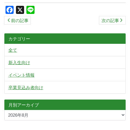
ス
Facebook
X
Line
キ
前の記事
次の記事
ッ
プ
カテゴリー
全て
新入生向け
イベント情報
卒業見込み者向け
月別アーカイブ