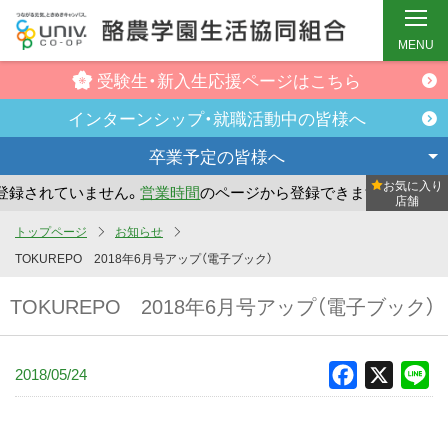
MENU
受験生・新入生
応援ページはこちら
インターンシップ・
就職活動中の皆様へ
卒業予定の
皆様へ
お気に入り
録されていません。
営業時間
のページから登録できます。
ま
店舗
メ
トップページ
お知らせ
イ
TOKUREPO 2018年6月号アップ（電子ブック）
ン
TOKUREPO 2018年6月号アップ（電子ブック）
コ
ン
テ
2018/05/24
Facebook
X
Li
ン
ツ
へ