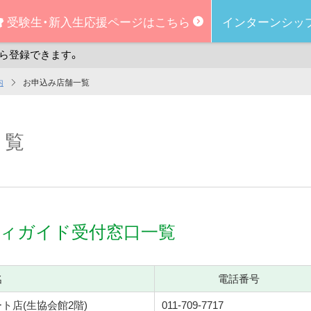
受験生・新入生
応援ページはこちら
インターンシッ
ら登録できます。
内
お申込み店舗一覧
一覧
ィガイド受付窓口一覧
名
電話番号
ート店
(生協会館2階)
011-709-7717