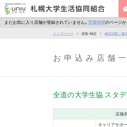
まだお気に入り店舗が登録されていません。
営業時間
のページか
メ
トップページ
資格・検定
検定試験ご案
イ
ン
コ
お申込み店舗
ン
テ
ン
ツ
全道の大学生協
スタデ
へ
ス
キ
店舗
ッ
プ
キャリアサポ