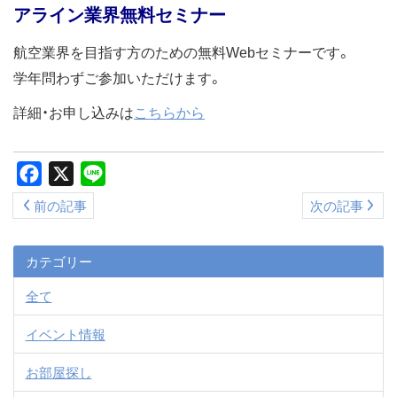
アライン業界無料セミナー
ス
キ
航空業界を目指す方のための無料Webセミナーです。
ッ
学年問わずご参加いただけます。
プ
詳細・お申し込みは
こちらから
Facebook
X
Line
前の記事
次の記事
カテゴリー
全て
イベント情報
お部屋探し