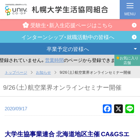
MENU
受験生・新入生
応援ページはこちら
インターンシップ・
就職活動中の皆様へ
卒業予定の
皆様へ
お気に入り
録されていません。
営業時間
のページから登録できます。
ま
店舗
メ
トップページ
お知らせ
9/26（土）航空業界オンラインセミナー開催
イ
9/26（土）航空業界オンラインセミナー開催
ン
コ
ン
2020/09/17
Facebook
X
Li
テ
ン
ツ
大学生協事業連合 北海道地区主催 CA&GSエ
へ