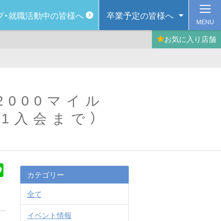
プ・
就職活動中の皆様へ
卒業予定の
皆様へ
MENU
お気に入り
店舗
2000マイル
31入会まで）
k
Line
カテゴリー
全て
イベント情報