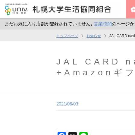
まだお気に入り店舗が登録されていません。
営業時間
のページか
メ
トップページ
お知らせ
JAL CARD 
イ
ン
コ
JAL CARD
ン
+Amazonギ
テ
ン
ツ
へ
2021/06/03
ス
キ
ッ
プ